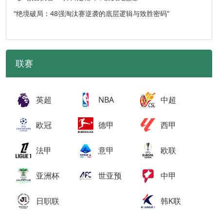
“绝境破局：48强淘汰赛逆袭的底层逻辑与致胜密码”
联赛
英超
NBA
中超
欧冠
德甲
西甲
法甲
意甲
欧联
亚洲杯
世亚预
中甲
日职联
韩K联