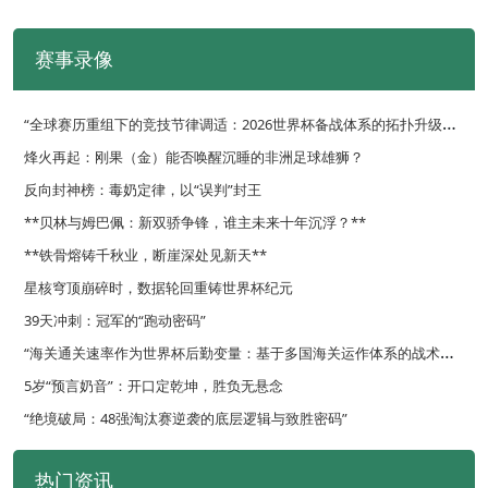
赛事录像
“
全球赛历重组下的竞技节律调适：2026世界杯备战体系的拓扑升级路径”
烽火再起：刚果（金）能否唤醒沉睡的非洲足球雄狮？
反向封神榜：毒奶定律，以“误判”封王
**贝林与姆巴佩：新双骄争锋，谁主未来十年沉浮？**
**铁骨熔铸千秋业，断崖深处见新天**
星核穹顶崩碎时，数据轮回重铸世界杯纪元
39天冲刺：冠军的“跑动密码”
“
海关通关速率作为世界杯后勤变量：基于多国海关运作体系的战术评估框架”
5岁“预言奶音”：开口定乾坤，胜负无悬念
“绝境破局：48强淘汰赛逆袭的底层逻辑与致胜密码”
热门资讯