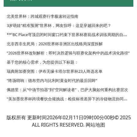
北美世界杯：跨城观赛行李极速转运指南
3岁萌娃“精准预测”世界杯，网友惊呼：这是穿越回来的吧？
*
*“BC Place穹顶启闭时间窗口约束下世界杯赛前战术训练周期的自适应优化调度策略”**
北非西非生死局：2026世界杯非洲区出线格局深度拆解
“2026世界杯改制解析：即时决胜逻辑与联赛化架构中的战术演化路径”
基于您的核心需求，为您提供以下标题：
瑞典附加赛突围：伊布无缘卡塔尔世界杯23人终选名单
“终场哨响：德布劳内与比利时黄金时代的最后回眸”
佩德里：从“中场节拍器”到“空间解读者”，巴萨大脑如何重构比赛层次
“
美加墨世界杯跨境餐饮合规挑战：检疫标准差异下的冷链物流协同策略”
**面向2026世界杯的复合功能集成型更衣室路径规划策略**
版权所有 更新时间2026年02月11日09时00分00秒© 2025
ALL RIGHTS RESERVED.
网站地图