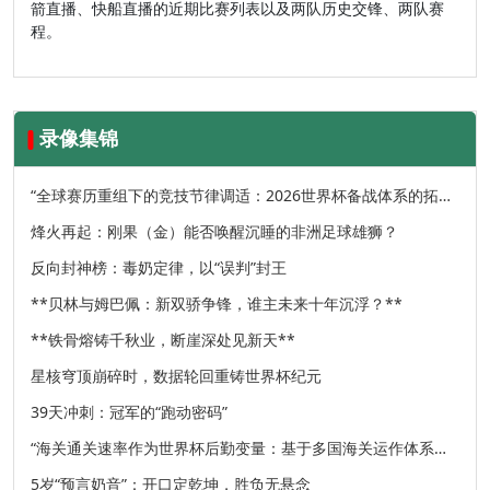
箭直播、快船直播的近期比赛列表以及两队历史交锋、两队赛
程。
录像集锦
“全球赛历重组下的竞技节律调适：2026世界杯备战体系的拓扑
升级路径”
烽火再起：刚果（金）能否唤醒沉睡的非洲足球雄狮？
反向封神榜：毒奶定律，以“误判”封王
**贝林与姆巴佩：新双骄争锋，谁主未来十年沉浮？**
**铁骨熔铸千秋业，断崖深处见新天**
星核穹顶崩碎时，数据轮回重铸世界杯纪元
39天冲刺：冠军的“跑动密码”
“海关通关速率作为世界杯后勤变量：基于多国海关运作体系的
战术评估框架”
5岁“预言奶音”：开口定乾坤，胜负无悬念