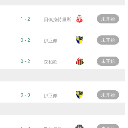
1
-
2
未开始
因佩拉特里斯
0
-
2
未开始
伊亚佩
0
-
2
未开始
森柏欧
0
-
0
未开始
伊亚佩