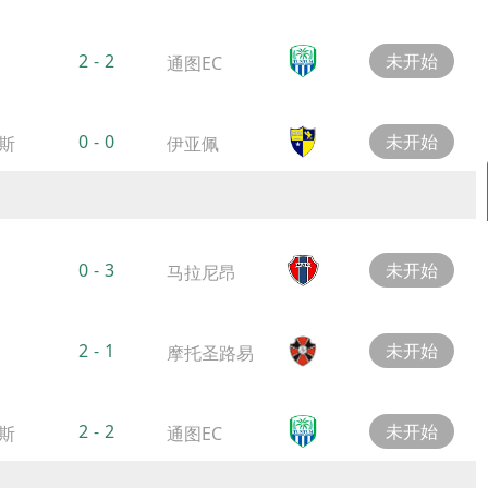
2
-
2
未开始
通图EC
0
-
0
未开始
斯
伊亚佩
0
-
3
未开始
马拉尼昂
2
-
1
未开始
摩托圣路易
2
-
2
未开始
斯
通图EC