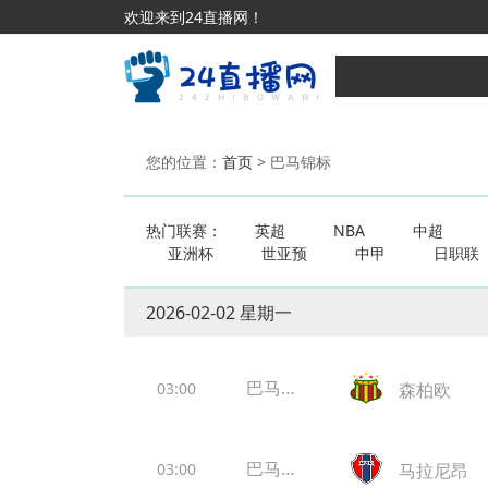
欢迎来到24直播网！
首页
足球
您的位置：
首页
> 巴马锦标
热门联赛：
英超
NBA
中超
亚洲杯
世亚预
中甲
日职联
2026-02-02 星期一
巴马锦
03:00
森柏欧
标
巴马锦
03:00
马拉尼昂