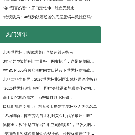
5岁“预言奶音”：开口定乾坤，胜负无悬念
“绝境破局：48强淘汰赛逆袭的底层逻辑与致胜密码”
热门资讯
北美世界杯：跨城观赛行李极速转运指南
3
岁萌娃“精准预测”世界杯，网友惊呼：这是穿越回来的吧？
*
*“BC Place穹顶启闭时间窗口约束下世界杯赛前战术训练周期的自适应优化调度策略”**
北非西非生死局：2026世界杯非洲区出线格局深度拆解
“
2026世界杯改制解析：即时决胜逻辑与联赛化架构中的战术演化路径”
基于您的核心需求，为您提供以下标题：
瑞典附加赛突围：伊布无缘卡塔尔世界杯23人终选名单
“终场哨响：德布劳内与比利时黄金时代的最后回眸”
佩
德里：从“中场节拍器”到“空间解读者”，巴萨大脑如何重构比赛层次
“
美加墨世界杯跨境餐饮合规挑战：检疫标准差异下的冷链物流协同策略”
**面向2026世界杯的复合功能集成型更衣室路径规划策略**