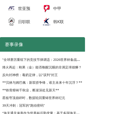
世亚预
中甲
日职联
韩K联
赛事录像
“
全球赛历重组下的竞技节律调适：2026世界杯备战体系的拓扑升级路径”
烽火再起：刚果（金）能否唤醒沉睡的非洲足球雄狮？
反向封神榜：毒奶定律，以“误判”封王
**贝林与姆巴佩：新双骄争锋，谁主未来十年沉浮？**
**铁骨熔铸千秋业，断崖深处见新天**
星核穹顶崩碎时，数据轮回重铸世界杯纪元
39天冲刺：冠军的“跑动密码”
“
海关通关速率作为世界杯后勤变量：基于多国海关运作体系的战术评估框架”