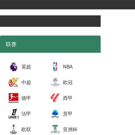
联赛
英超
NBA
中超
欧冠
德甲
西甲
法甲
意甲
欧联
亚洲杯