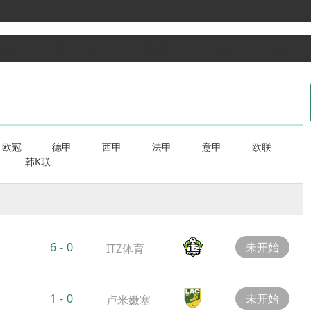
直播
篮球直播
重要赛事
资讯
录像
欧冠
德甲
西甲
法甲
意甲
欧联
韩K联
6
-
0
未开始
ITZ体育
1
-
0
未开始
卢米嫩塞